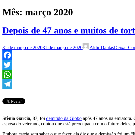
Mês:
março 2020
Depois de 47 anos e muitos de tor
31 de março de 2020
31 de março de 2020
Aldir Dantas
Deixar Co
Facebook
Twitter
WhatsApp
Telegram
Stênio Garcia
, 87, foi
demitido da Globo
após 47 anos na emissora. O
esposa do veterano, contou que está preocupada com o futuro deles, poi
Embora esteja sem saber o que fazer, ela diz que a demissão foi um 