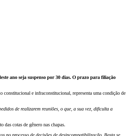
este ano seja suspenso por 30 dias. O prazo para filiação
ão constitucional e infraconstitucional, representa uma condição de
idos de realizarem reuniões, o que, a sua vez, dificulta a
to das cotas de gênero nas chapas.
os no processo de decisões de desincompatibilização. Basta se