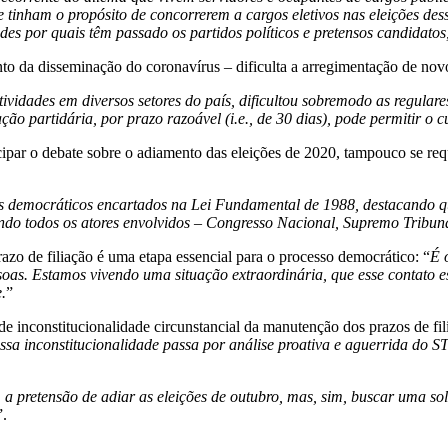
e tinham o propósito de concorrerem a cargos eletivos nas eleições de
es por quais têm passado os partidos políticos e pretensos candidatos
nto da disseminação do coronavírus – dificulta a arregimentação de novos
dades em diversos setores do país, dificultou sobremodo as regulares 
ção partidária, por prazo razoável (i.e., de 30 dias), pode permitir o 
ipar o debate sobre o adiamento das eleições de 2020, tampouco se req
es democráticos encartados na Lei Fundamental de 1988, destacando q
ando todos os atores envolvidos – Congresso Nacional, Supremo Tribuna
o de filiação é uma etapa essencial para o processo democrático: “
É 
pessoas. Estamos vivendo uma situação extraordinária, que esse contato 
.
”
e inconstitucionalidade circunstancial da manutenção dos prazos de fil
ssa inconstitucionalidade passa por análise proativa e aguerrida do ST
a pretensão de adiar as eleições de outubro, mas, sim, buscar uma solu
”.