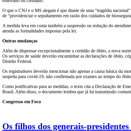
enterrado ou cremado.
O que o CNJ e o MS alegam é que diante de uma “tragédia nacional” é
de “providenciar o sepultamento em razão dos cuidados de biosseguran
A medida leva em conta também a suspensão ou redução do atendimento
atenda as formalidades impostas pela lei.
Outras mudanças
Além de dispensar excepcionalmente a certidão de óbito, a nova norma 
Os serviços de saúde deverão encaminhar as declarações de óbito, cóp
Distrito Federal.
Os registradores deverão mencionar não apenas a causa básica da mor
suspeita para covid-19, não confirmada por exames ao tempo do óbito
Como justificativas para as medidas, o texto cita a Declaração de 
Brasil. Além disso, o documento lembra que já há transmissão comunitá
Congresso em Foco
Os filhos dos generais-presidentes 