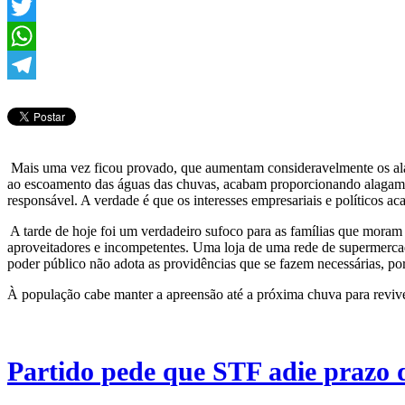
Facebook
Twitter
WhatsApp
Telegram
Mais uma vez ficou provado, que aumentam consideravelmente os alag
ao escoamento das águas das chuvas, acabam proporcionando alagament
responsável. A verdade é que os interesses empresariais e políticos
A tarde de hoje foi um verdadeiro sufoco para as famílias que moram 
aproveitadores e incompetentes. Uma loja de uma rede de supermercado
poder público não adota as providências que se fazem necessárias, por
À população cabe manter a apreensão até a próxima chuva para reviv
Partido pede que STF adie prazo d