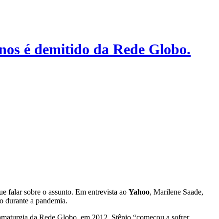
anos é demitido da Rede Globo.
e falar sobre o assunto. Em entrevista ao
Yahoo
, Marilene Saade,
lho durante a pandemia.
dramaturgia da Rede Globo, em 2012. Stênio “começou a sofrer