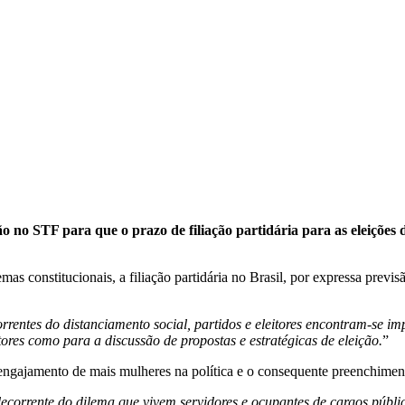
o no STF para que o prazo de filiação partidária para as eleições d
mas constitucionais, a filiação partidária no Brasil, por expressa previs
tes do distanciamento social, partidos e eleitores encontram-se imped
ores como para a discussão de propostas e estratégicas de eleição.
”
 engajamento de mais mulheres na política e o consequente preenchimen
ecorrente do dilema que vivem servidores e ocupantes de cargos públic