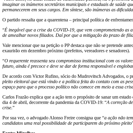
imaginar os inúmeros secretários municipais e estaduais de saúde qu
permanecerem em seus cargos. Em síntese, são inúmeras as dificuldad
O partido ressalta que a quarentena – principal política de enfrentame
“
É inegável que a crise da COVID-19, que vem comprometendo as ativi
de amealhar novos filiados. Daí por que a mitigação do prazo de filia
Vale mencionar que na petição o PP destaca que não se pretende antec
exaurirão em dezembro próximo (prefeitos, vereadores e senadores).
“
O requerente reassenta seu compromisso institucional com os valor
futuro, ainda é precoce e deve se dar de forma responsável e englob
De acordo com Victor Rufino, sócio do Mudrovitsch Advogados, o praz
pleito eleitoral que está vindo e a política feita do contato com as 
espaço para que o processo político não comece em meio a essa crise
Carlos Frazão explica que a ação tem o propósito de sanar um estado d
dia 4 de abril, decorrente da pandemia da COVID-19: “
A correção de
crise.
”
Por sua vez, o advogado Alonso Freire consigna que “
a ação não tem 
candidatos uma real possibilidade de participarem do próximo pleito