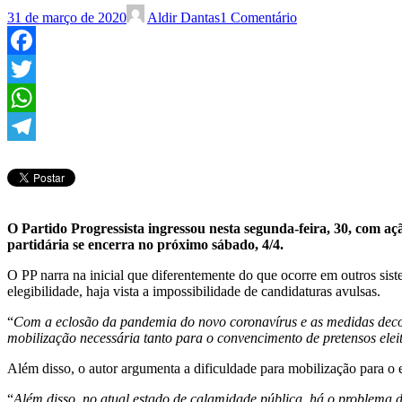
31 de março de 2020
Aldir Dantas
1 Comentário
Facebook
Twitter
WhatsApp
Telegram
O Partido Progressista ingressou nesta segunda-feira, 30, com açã
partidária se encerra no próximo sábado, 4/4.
O PP narra na inicial que diferentemente do que ocorre em outros siste
elegibilidade, haja vista a impossibilidade de candidaturas avulsas.
“
Com a eclosão da pandemia do novo coronavírus e as medidas decorren
mobilização necessária tanto para o convencimento de pretensos eleit
Além disso, o autor argumenta a dificuldade para mobilização para o
“
Além disso, no atual estado de calamidade pública, há o problema d