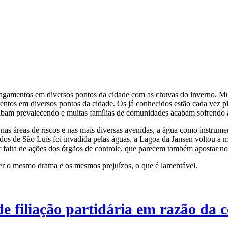
amentos em diversos pontos da cidade com as chuvas do inverno. Muita
os em diversos pontos da cidade. Os já conhecidos estão cada vez pio
 acabam prevalecendo e muitas famílias de comunidades acabam sofrendo 
nas áreas de riscos e nas mais diversas avenidas, a água como instrume
s de São Luís foi invadida pelas águas, a Lagoa da Jansen voltou a mo
 falta de ações dos órgãos de controle, que parecem também apostar nos
er o mesmo drama e os mesmos prejuízos, o que é lamentável.
e filiação partidária em razão da 