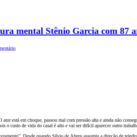
tura mental Stênio Garcia com 87 
mentário
 ator está em choque, passou mal com pressão alta e ainda não consegu
s o custo de vida do casal é alto e vai ser difícil aparecer outro traba
“livramento”. Desde quando Silvio de Abreu assumiu a direção de tele