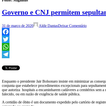
Fonte: Migalhas
Governo e CNJ permitem sepultam
31 de março de 2020
Aldir Dantas
Deixar Comentário
Facebook
Twitter
WhatsApp
Telegram
Enquanto o presidente Jair Bolsonaro insiste em minimizar as conseq
conjunta que estabelece procedimentos excepcionais para sepultamen
que autoriza hospitais a encaminharem cadáveres a cemitérios sem a n
falecido, ou em razão de exigência de saúde pública.
A certidão de óbito é um documento expedido pelo cartório de registro