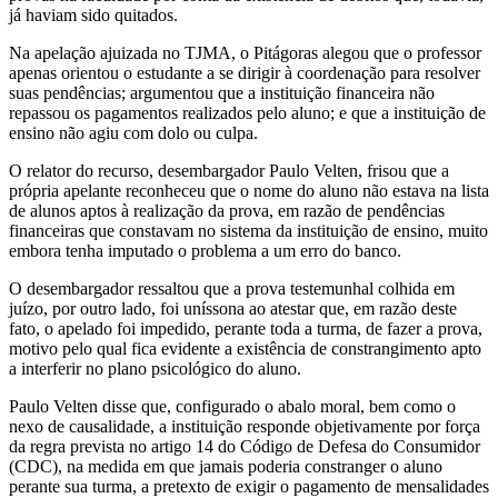
já haviam sido quitados.
Na apelação ajuizada no TJMA, o Pitágoras alegou que o professor
apenas orientou o estudante a se dirigir à coordenação para resolver
suas pendências; argumentou que a instituição financeira não
repassou os pagamentos realizados pelo aluno; e que a instituição de
ensino não agiu com dolo ou culpa.
O relator do recurso, desembargador Paulo Velten, frisou que a
própria apelante reconheceu que o nome do aluno não estava na lista
de alunos aptos à realização da prova, em razão de pendências
financeiras que constavam no sistema da instituição de ensino, muito
embora tenha imputado o problema a um erro do banco.
O desembargador ressaltou que a prova testemunhal colhida em
juízo, por outro lado, foi uníssona ao atestar que, em razão deste
fato, o apelado foi impedido, perante toda a turma, de fazer a prova,
motivo pelo qual fica evidente a existência de constrangimento apto
a interferir no plano psicológico do aluno.
Paulo Velten disse que, configurado o abalo moral, bem como o
nexo de causalidade, a instituição responde objetivamente por força
da regra prevista no artigo 14 do Código de Defesa do Consumidor
(CDC), na medida em que jamais poderia constranger o aluno
perante sua turma, a pretexto de exigir o pagamento de mensalidades