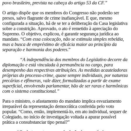
povo brasileiro, prevista na cabeça do artigo 53 da CF.”
O artigo dispõe que os membros do Congresso não poderão ser
presos, salvo flagrante de crime inafiançável. E que, mesmo
configurada a situação, há de se ter a deliberação da Casa legislativa
sobre a constrição. Aprovado, o ato é remetido à apreciação do
Supremo. O objetivo, explicou, é garantir segurança jurídica ao
mandato. “
Com essa colocação, não se estimula simples rebeldia,
mas a busca de empréstimo de eficácia maior ao princípio da
separação e harmonia dos poderes
.”
“A independência dos membros do Legislativo decorre da
diplomação e está vinculada à permanência no cargo, para
desempenho das respectivas atribuições. As medidas acauteladoras
próprias do processo-crime, quase sempre individuais, por natureza
precárias e efêmeras, vale dizer, formalizadas a partir de exame
superficial, envolvendo parlamentar, hão de ser raras e harmônicas
com o sistema constitucional.”
Para o ministro, o afastamento do mandato implica esvaziamento
irreparável da representação democrática conferida pelo voto
popular. “Como, então, implementá-lo, em ato individual, sequer de
Colegiado, no início de investigação voltada a apurar possível
prática a consubstanciar tipo penal?”