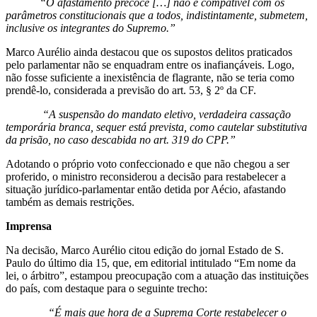
“O afastamento precoce […] não é compatível com os
parâmetros constitucionais que a todos, indistintamente, submetem,
inclusive os integrantes do Supremo.”
Marco Aurélio ainda destacou que os supostos delitos praticados
pelo parlamentar não se enquadram entre os inafiançáveis. Logo,
não fosse suficiente a inexistência de flagrante, não se teria como
prendê-lo, considerada a previsão do art. 53, § 2º da CF.
“A suspensão do mandato eletivo, verdadeira cassação
temporária branca, sequer está prevista, como cautelar substitutiva
da prisão, no caso descabida no art. 319 do CPP.”
Adotando o próprio voto confeccionado e que não chegou a ser
proferido, o ministro reconsiderou a decisão para restabelecer a
situação jurídico-parlamentar então detida por Aécio, afastando
também as demais restrições.
Imprensa
Na decisão, Marco Aurélio citou edição do jornal Estado de S.
Paulo do último dia 15, que, em editorial intitulado “Em nome da
lei, o árbitro”, estampou preocupação com a atuação das instituições
do país, com destaque para o seguinte trecho:
“É mais que hora de a Suprema Corte restabelecer o