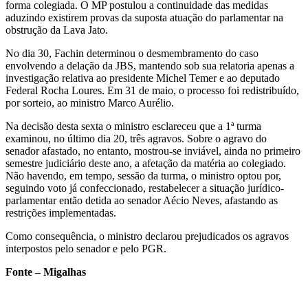
forma colegiada. O MP postulou a continuidade das medidas
aduzindo existirem provas da suposta atuação do parlamentar na
obstrução da Lava Jato.
No dia 30, Fachin determinou o desmembramento do caso
envolvendo a delação da JBS, mantendo sob sua relatoria apenas a
investigação relativa ao presidente Michel Temer e ao deputado
Federal Rocha Loures. Em 31 de maio, o processo foi redistribuído,
por sorteio, ao ministro Marco Aurélio.
Na decisão desta sexta o ministro esclareceu que a 1ª turma
examinou, no último dia 20, três agravos. Sobre o agravo do
senador afastado, no entanto, mostrou-se inviável, ainda no primeiro
semestre judiciário deste ano, a afetação da matéria ao colegiado.
Não havendo, em tempo, sessão da turma, o ministro optou por,
seguindo voto já confeccionado, restabelecer a situação jurídico-
parlamentar então detida ao senador Aécio Neves, afastando as
restrições implementadas.
Como consequência, o ministro declarou prejudicados os agravos
interpostos pelo senador e pelo PGR.
Fonte – Migalhas