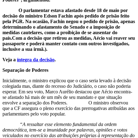
O parlamentar estava afastado desde 18 de maio por
decisão do ministro Edson Fachin após pedido de prisão feito
pela PGR. Na ocasião, Fachin negou o pedido de prisão, apenas
determinando o afastamento do Senado e a imposição de
medidas cautelares, como a proibição de se ausentar do
país.
Com a decisão que retirou as medidas, Aécio vai reaver seu
passaporte e poderá manter contato com outros investigados,
inclusive a sua irmã.).
Veja a
íntegra da decisão
.
Separação de Poderes
Inicialmente, o ministro explicou que o caso seria levado à decisão
colegiada mas, diante do recesso do Judiciário, o caso não poderia
esperar. Em seu voto, Marco Aurélio destacou que Aécio encontra-
se afastado há mais de um mês de seu mandato e que situação
envolve a separação dos Poderes. O ministro observou
que a CF assegura o pleno exercício das prerrogativas atribuídas aos
parlamentares pelo voto popular.
“A ressaltar esse elemento fundamental da ordem
democrática, tem-se a imunidade por palavras, opiniões e votos
veiculados no exercício das atribuições próprias à representação do