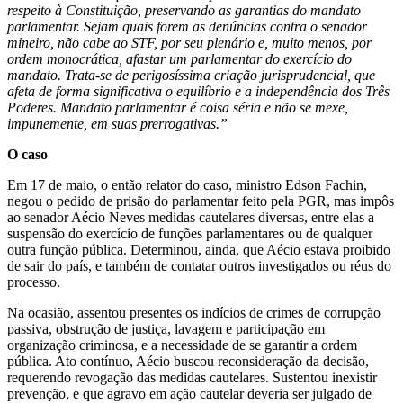
respeito à Constituição, preservando as garantias do mandato
parlamentar. Sejam quais forem as denúncias contra o senador
mineiro, não cabe ao STF, por seu plenário e, muito menos, por
ordem monocrática, afastar um parlamentar do exercício do
mandato. Trata-se de perigosíssima criação jurisprudencial, que
afeta de forma significativa o equilíbrio e a independência dos Três
Poderes. Mandato parlamentar é coisa séria e não se mexe,
impunemente, em suas prerrogativas.”
O caso
Em 17 de maio, o então relator do caso, ministro Edson Fachin,
negou o pedido de prisão do parlamentar feito pela PGR, mas impôs
ao senador Aécio Neves medidas cautelares diversas, entre elas a
suspensão do exercício de funções parlamentares ou de qualquer
outra função pública. Determinou, ainda, que Aécio estava proibido
de sair do país, e também de contatar outros investigados ou réus do
processo.
Na ocasião, assentou presentes os indícios de crimes de corrupção
passiva, obstrução de justiça, lavagem e participação em
organização criminosa, e a necessidade de se garantir a ordem
pública. Ato contínuo, Aécio buscou reconsideração da decisão,
requerendo revogação das medidas cautelares. Sustentou inexistir
prevenção, e que agravo em ação cautelar deveria ser julgado de