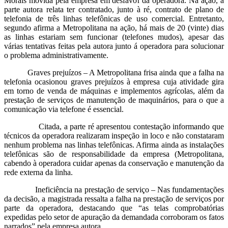
Morais movida pela empresa em desfavor da operadora. Na ação, a
parte autora relata ter contratado, junto à ré, contrato de plano de
telefonia de três linhas telefônicas de uso comercial. Entretanto,
segundo afirma a Metropolitana na ação, há mais de 20 (vinte) dias
as linhas estariam sem funcionar (telefones mudos), apesar das
várias tentativas feitas pela autora junto á operadora para solucionar
o problema administrativamente.
Graves prejuízos – A Metropolitana frisa ainda que a falha na
telefonia ocasionou graves prejuízos à empresa cuja atividade gira
em torno de venda de máquinas e implementos agrícolas, além da
prestação de serviços de manutenção de maquinários, para o que a
comunicação via telefone é essencial.
Citada, a parte ré apresentou contestação informando que
técnicos da operadora realizaram inspeção in loco e não constataram
nenhum problema nas linhas telefônicas. Afirma ainda as instalações
telefônicas são de responsabilidade da empresa (Metropolitana,
cabendo à operadora cuidar apenas da conservação e manutenção da
rede externa da linha.
Ineficiência na prestação de serviço – Nas fundamentações
da decisão, a magistrada ressalta a falha na prestação de serviços por
parte da operadora, destacando que “as telas comprobatórias
expedidas pelo setor de apuração da demandada corroboram os fatos
narrados” pela empresa autora.