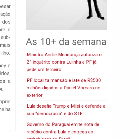
pesar
cação
o dos
bre o
 sub-
As 10+ da semana
 mais
ilho.
Ministro André Mendonça autoriza o
2º inquérito contra Lulinha e PF já
ney e
pede um terceiro
rios,
PF localiza mansão e iate de R$500
tos a
milhões ligados a Daniel Vorcaro no
r.
exterior
óprio
Lula desafia Trump e Milei e defende a
melha
sua “democracia” e do STF
Governo do Paraguai emite nota de
repúdio contra Lula e entrega ao