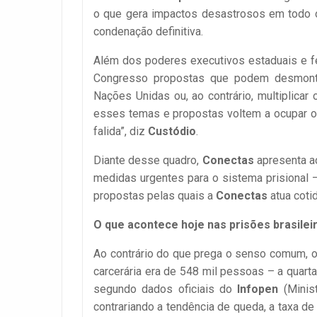
o que gera impactos desastrosos em todo o
condenação definitiva.
Além dos poderes executivos estaduais e fed
Congresso propostas que podem desmonta
Nações Unidas ou, ao contrário, multiplicar
esses temas e propostas voltem a ocupar o 
falida”, diz
Custódio
.
Diante desse quadro,
Conectas
apresenta ao
medidas urgentes para o sistema prisional 
propostas pelas quais a
Conectas
atua coti
O que acontece hoje nas prisões brasilei
Ao contrário do que prega o senso comum, 
carcerária era de 548 mil pessoas – a quart
segundo dados oficiais do
Infopen
(Minist
contrariando a tendência de queda, a taxa d