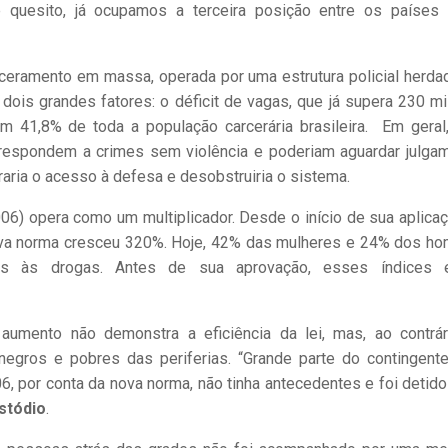
 quesito, já ocupamos a terceira posição entre os países
rceramento em massa, operada por uma estrutura policial herda
dois grandes fatores: o déficit de vagas, que já supera 230 mil
m 41,8% de toda a população carcerária brasileira. Em geral
 respondem a crimes sem violência e poderiam aguardar julga
raria o acesso à defesa e desobstruiria o sistema.
06) opera como um multiplicador. Desde o início de sua aplicaç
a norma cresceu 320%. Hoje, 42% das mulheres e 24% dos h
os às drogas. Antes de sua aprovação, esses índices e
aumento não demonstra a eficiência da lei, mas, ao contrár
egros e pobres das periferias. “Grande parte do contingent
, por conta da nova norma, não tinha antecedentes e foi detid
stódio
.