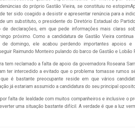
denúncias do próprio Gastão Vieira, se constituiu no estopimA
de ter sido coagido a desistir e apresentar renúncia para a indi
de um substituto, o presidente do Diretório Estadual do Partid
 de declarações, em que pede informações mais claras so
ingo próximo. Como a candidatura de Gastão Vieira continua
 de domingo, ele acabou perdendo importantes apoios e
seguir Raimundo Monteiro pulando do barco de Gastão e Lobão F
em reclamado a falta de apoio da governadora Roseana Sar
am ter intercedido a evitado que o problema tomasse rumos sé
 que é bastante preocupante reside em que vários candida
ção já estariam assumido a candidatura do seu principal oposito
r falta de lealdade com muitos companheiros e inclusive o pr
everter uma situação bastante difícil. A verdade é que a luz ver