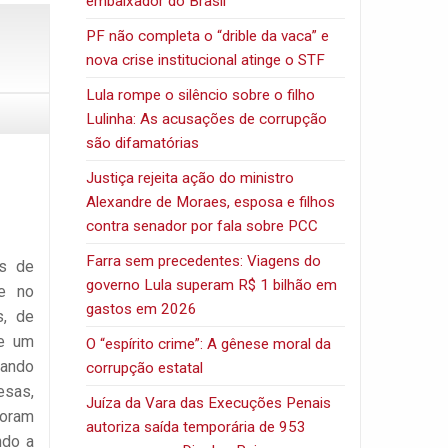
embaixador do Brasil
PF não completa o “drible da vaca” e
nova crise institucional atinge o STF
Lula rompe o silêncio sobre o filho
Lulinha: As acusações de corrupção
são difamatórias
Justiça rejeita ação do ministro
Alexandre de Moraes, esposa e filhos
contra senador por fala sobre PCC
Farra sem precedentes: Viagens do
as de
governo Lula superam R$ 1 bilhão em
ue no
gastos em 2026
s, de
de um
O “espírito crime”: A gênese moral da
rando
corrupção estatal
esas,
Juíza da Vara das Execuções Penais
foram
autoriza saída temporária de 953
ndo a