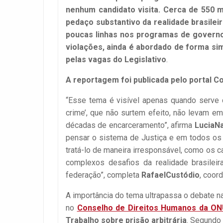
nenhum candidato visita. Cerca de 550 m
pedaço substantivo da realidade brasilei
poucas linhas nos programas de governo.
violações, ainda é abordado de forma simp
pelas vagas do Legislativo
.
A reportagem foi publicada pelo portal C
“Esse tema é visível apenas quando serve 
crime’, que não surtem efeito, não levam 
décadas de encarceramento”, afirma
LuciaN
pensar o sistema de Justiça e em todos os
tratá-lo de maneira irresponsável, como os 
complexos desafios da realidade brasilei
federação”, completa
RafaelCustódio
, coor
A importância do tema ultrapassa o debate n
no
Conselho de Direitos Humanos da O
Trabalho sobre prisão arbitrária
. Segundo 