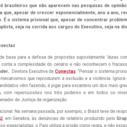
il brasileiros que não aparecem nas pesquisas de opiniã
ra que, apesar de crescer exponencialmente, ano a ano, r
 É o sistema prisional que, apesar de concentrar proble
lista, seja na corrida aos cargos do Executivo, seja na di
onectas
de base para a defesa de propostas supostamente ‘duras con
em conta a complexidade do cenário e não reconhecem o fracas
ader
, Diretora Executiva da
Conectas
. “Pensar o sistema prisio
 mecanismos que reproduzem a exclusão e a violência. Ignorá-
candidatos vêm fazendo, é jogar para escanteio um dos mais gra
ra, com repercussões nos três poderes e em todos os níve
denador de Justiça da organização.
acional. Na semana passada, por exemplo, o Brasil teve de resp
NU
, em Genebra, às denúncias de relatório produzido pelo
Grup
os especialistas, o País utiliza a prisão como regra, e não exce