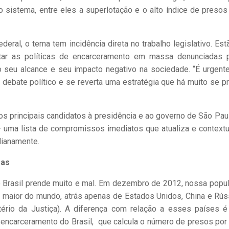
 sistema, entre eles a superlotação e o alto índice de preso
eral, o tema tem incidência direta no trabalho legislativo. Est
r as políticas de encarceramento em massa denunciadas 
 o seu alcance e seu impacto negativo na sociedade. “É urgent
debate político e se reverta uma estratégia que há muito se p
s principais candidatos à presidência e ao governo de São Pau
– uma lista de compromissos imediatos que atualiza e contextu
dianamente.
ras
o Brasil prende muito e mal. Em dezembro de 2012, nossa popu
a maior do mundo, atrás apenas de Estados Unidos, China e Rús
ério da Justiça). A diferença com relação a esses países é
e encarceramento do Brasil, que calcula o número de presos por