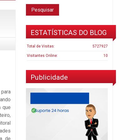
ESTATÍSTICAS DO BLOG
Total de Visitas:
5727927
Visitantes Online:
10
Publicidade
 para
uando
m que
eiro,
toral
ades
ta de