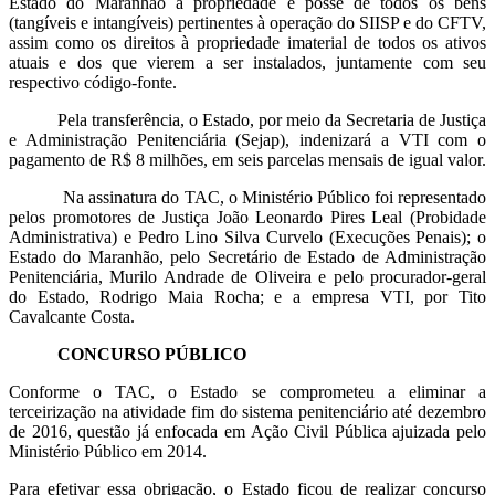
Estado do Maranhão a propriedade e posse de todos os bens
(tangíveis e intangíveis) pertinentes à operação do SIISP e do CFTV,
assim como os direitos à propriedade imaterial de todos os ativos
atuais e dos que vierem a ser instalados, juntamente com seu
respectivo código-fonte.
Pela transferência, o Estado, por meio da Secretaria de Justiça
e Administração Penitenciária (Sejap), indenizará a VTI com o
pagamento de R$ 8 milhões, em seis parcelas mensais de igual valor.
Na assinatura do TAC, o Ministério Público foi representado
pelos promotores de Justiça João Leonardo Pires Leal (Probidade
Administrativa) e Pedro Lino Silva Curvelo (Execuções Penais); o
Estado do Maranhão, pelo Secretário de Estado de Administração
Penitenciária, Murilo Andrade de Oliveira e pelo procurador-geral
do Estado, Rodrigo Maia Rocha; e a empresa VTI, por Tito
Cavalcante Costa.
CONCURSO PÚBLICO
Conforme o TAC, o Estado se comprometeu a eliminar a
terceirização na atividade fim do sistema penitenciário até dezembro
de 2016, questão já enfocada em Ação Civil Pública ajuizada pelo
Ministério Público em 2014.
Para efetivar essa obrigação, o Estado ficou de realizar concurso