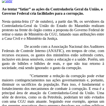
Ao tentar “fatiar” as ações da Controladoria Geral da União, o
Governo Federal cria facilidades para a corrupção.
Nesta quinta-feira (1º de outubro), a partir das 9h, os servidores da
Controladoria-Geral da União do Estado do Maranhão realizam
protesto na frente do órgão contra a proposta do Governo Federal de
retirar o status de Ministério da CGU, fatiando suas atribuições entre
a Casa Civil e o Ministério da Justiça.
De acordo com a Associação Nacional dos Auditores
Federais de Controle Interno (ANAFIC), em tempos de crise, com
recursos escassos, os gastos dos ministérios estão sofrendo cortes,
inclusive em áreas sensíveis, como a educação e a saúde. Porém, um
gasto de bilhões e bilhões de reais, e que não traz retorno à
sociedade, está sendo ignorado: o gasto da corrupção.
”Certamente a redução da corrupção pode evitar
maiores contingenciamentos nas ações governamentais e, portanto,
diminuir os sacrifícios da população. Para isso, é fundamental o
fortalecimento dos mecanismos de combate à corrupção. E essa é a
principal área de atuação da Controladoria-Geral da União. Uma
série de desvios, como os da Petrobrás, poderiam ter sido evitados
com uma CGU mais atuante. Seguindo esse exemplo, apenas um
dos gerentes-executivos dessa empresa devolveu aos cofres públicos