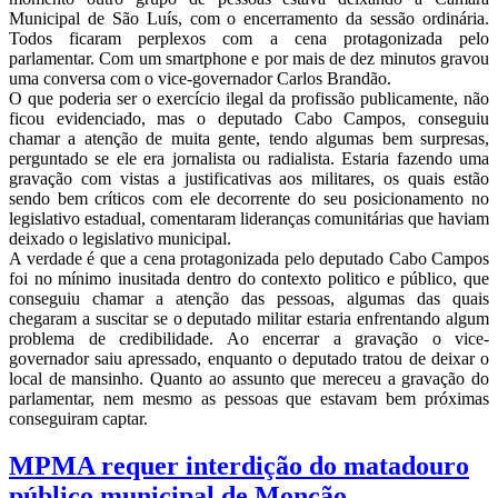
Municipal de São Luís, com o encerramento da sessão ordinária.
Todos ficaram perplexos com a cena protagonizada pelo
parlamentar. Com um smartphone e por mais de dez minutos gravou
uma conversa com o vice-governador Carlos Brandão.
O que poderia ser o exercício ilegal da profissão publicamente, não
ficou evidenciado, mas o deputado Cabo Campos, conseguiu
chamar a atenção de muita gente, tendo algumas bem surpresas,
perguntado se ele era jornalista ou radialista. Estaria fazendo uma
gravação com vistas a justificativas aos militares, os quais estão
sendo bem críticos com ele decorrente do seu posicionamento no
legislativo estadual, comentaram lideranças comunitárias que haviam
deixado o legislativo municipal.
A verdade é que a cena protagonizada pelo deputado Cabo Campos
foi no mínimo inusitada dentro do contexto politico e público, que
conseguiu chamar a atenção das pessoas, algumas das quais
chegaram a suscitar se o deputado militar estaria enfrentando algum
problema de credibilidade. Ao encerrar a gravação o vice-
governador saiu apressado, enquanto o deputado tratou de deixar o
local de mansinho. Quanto ao assunto que mereceu a gravação do
parlamentar, nem mesmo as pessoas que estavam bem próximas
conseguiram captar.
MPMA requer interdição do matadouro
público municipal de Monção