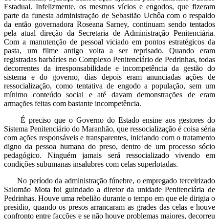
Estadual. Infelizmente, os mesmos vícios e engodos, que fizeram
parte da funesta administração de Sebastião Uchôa com o respaldo
da então governadora Roseana Sarney, continuam sendo tentados
pela atual direção da Secretaria de Administração Penitenciária.
Com a manutenção de pessoal viciado em pontos estratégicos da
pasta, um filme antigo volta a ser reprisado. Quando eram
registradas barbáries no Complexo Penitenciário de Pedrinhas, todas
decorrentes da irresponsabilidade e incompetência da gestão do
sistema e do governo, dias depois eram anunciadas ações de
ressocialização, como tentativa de engodo a população, sem um
mínimo conteúdo social e até davam demonstrações de eram
armações feitas com bastante incompetência.
É preciso que o Governo do Estado ensine aos gestores do
Sistema Penitenciário do Maranhão, que ressocialização é coisa séria
com ações responsáveis e transparentes, iniciando com o tratamento
digno da pessoa humana do preso, dentro de um processo sócio
pedagógico. Ninguém jamais será ressocializado vivendo em
condições subumanas insalubres com celas superlotadas.
No período da administração fúnebre, o empregado terceirizado
Salomão Mota foi guindado a diretor da unidade Penitenciária de
Pedrinhas. Houve uma rebelião durante o tempo em que ele dirigia o
presidio, quando os presos arrancaram as grades das celas e houve
confronto entre facções e se não houve problemas maiores, decorreu