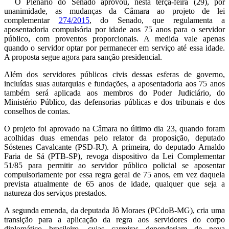
O Plenário do Senado aprovou, nesta terça-feira (29), por
unanimidade, as mudanças da Câmara ao projeto de lei
complementar
274/2015
, do Senado, que regulamenta a
aposentadoria compulsória por idade aos 75 anos para o servidor
público, com proventos proporcionais. A medida vale apenas
quando o servidor optar por permanecer em serviço até essa idade.
A proposta segue agora para sanção presidencial.
Além dos servidores públicos civis dessas esferas de governo,
incluídas suas autarquias e fundações, a aposentadoria aos 75 anos
também será aplicada aos membros do Poder Judiciário, do
Ministério Público, das defensorias públicas e dos tribunais e dos
conselhos de contas.
O projeto foi aprovado na Câmara no último dia 23, quando foram
acolhidas duas emendas pelo relator da proposição, deputado
Sóstenes Cavalcante (PSD-RJ). A primeira, do deputado Arnaldo
Faria de Sá (PTB-SP), revoga dispositivo da Lei Complementar
51/85 para permitir ao servidor público policial se aposentar
compulsoriamente por essa regra geral de 75 anos, em vez daquela
prevista atualmente de 65 anos de idade, qualquer que seja a
natureza dos serviços prestados.
A segunda emenda, da deputada Jô Moraes (PCdoB-MG), cria uma
transição para a aplicação da regra aos servidores do corpo
diplomático brasileiro, cujas carreiras dependeriam de nova