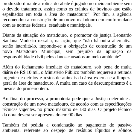
produzido durante a rotina do abate é jogado no meio ambiente sem
o devido tratamento, assim como os crânios de bovinos que estão
espalhados em toda a área do matadouro”. Por fim, a agência
recomendou a construção de um novo matadouro em conformidade
com as normas federais, estaduais e municipais.
Diante da situação do matadouro, o promotor de justiça Leonardo
Santana Modesto ressalta, na ação, que “não há outra alternativa
senão interditá-lo, impondo-se a obrigação de construção de um
novo Matadouro Municipal, sem prejuízo da apuração da
responsabilidade civil pelos danos causados ao meio ambiente”.
Além do fechamento imediato do matadouro, sob pena de multa
diária de R$ 10 mil, o Ministério Público também requereu a retirada
urgente de detritos e restos de animais da área externa e a limpeza
geral da área do matadouro. A multa em caso de descumprimento é a
mesma do primeiro item.
Ao final do processo, a promotoria pede que a Justiça determine a
construção de um novo matadouro, de acordo com as especificações
técnicas vigentes, no prazo máximo de 180 dias. O projeto técnico
da obra deverá ser apresentado em 90 dias.
Também foi pedida a condenação ao pagamento do passivo
ambiental referente ao despejo de resíduos líquidos e sólidos