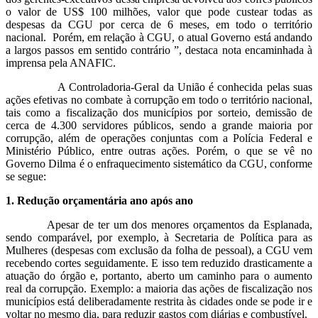
o valor de US$ 100 milhões, valor que pode custear todas as
despesas da CGU por cerca de 6 meses, em todo o território
nacional. Porém, em relação à CGU, o atual Governo está andando
a largos passos em sentido contrário ”, destaca nota encaminhada à
imprensa pela ANAFIC.
A Controladoria-Geral da União é conhecida pelas suas
ações efetivas no combate à corrupção em todo o território nacional,
tais como a fiscalização dos municípios por sorteio, demissão de
cerca de 4.300 servidores públicos, sendo a grande maioria por
corrupção, além de operações conjuntas com a Polícia Federal e
Ministério Público, entre outras ações. Porém, o que se vê no
Governo Dilma é o enfraquecimento sistemático da CGU, conforme
se segue:
1. Redução orçamentária ano após ano
Apesar de ter um dos menores orçamentos da Esplanada,
sendo comparável, por exemplo, à Secretaria de Política para as
Mulheres (despesas com exclusão da folha de pessoal), a CGU vem
recebendo cortes seguidamente. E isso tem reduzido drasticamente a
atuação do órgão e, portanto, aberto um caminho para o aumento
real da corrupção. Exemplo: a maioria das ações de fiscalização nos
municípios está deliberadamente restrita às cidades onde se pode ir e
voltar no mesmo dia, para reduzir gastos com diárias e combustível.