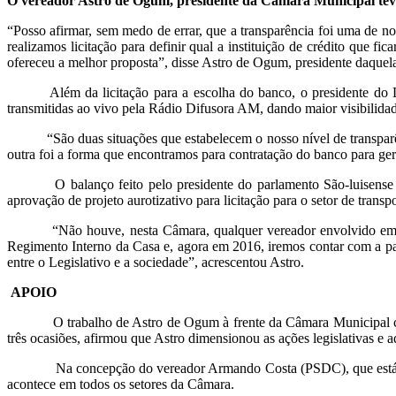
O vereador Astro de Ogum, presidente da Câmara Municipal teve a
“Posso afirmar, sem medo de errar, que a transparência foi uma de n
realizamos licitação para definir qual a instituição de crédito que f
ofereceu a melhor proposta”, disse Astro de Ogum, presidente daquela
Além da licitação para a escolha do banco, o presidente do Legi
transmitidas ao vivo pela Rádio Difusora AM, dando maior visibilidade
“São duas situações que estabelecem o nosso nível de transparênc
outra foi a forma que encontramos para contratação do banco para ge
O balanço feito pelo presidente do parlamento São-luisense desta
aprovação de projeto aurotizativo para licitação para o setor de transp
“Não houve, nesta Câmara, qualquer vereador envolvido em escân
Regimento Interno da Casa e, agora em 2016, iremos contar com a par
entre o Legislativo e a sociedade”, acrescentou Astro.
APOIO
O trabalho de Astro de Ogum à frente da Câmara Municipal co
três ocasiões, afirmou que Astro dimensionou as ações legislativas e 
Na concepção do vereador Armando Costa (PSDC), que está no exe
acontece em todos os setores da Câmara.