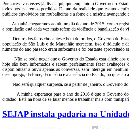
Por sucessivas vezes já disse aqui, que enquanto o Governo do Estado
todos nós estaremos perdidos. Diante da realidade que estamos enf
públicos envolvidos em roubalheiras e a fome e a miséria avançando co
Amanhã chegaremos ao último dia do ano de 2015, com o registro d
a população está cada vez mais refém da violência e banalização da v
Dentro dos fatos chocantes e bem doloridos, o Governo do Estado u
população de São Luís e do Maranhão merecem, isso é ridículo e dem
números do ano passado eram sufocantes e foi bastante aproveitado e
Não se pode negar que o Governo do Estado está alheio aos conflito
hoje são bem informados e sabem perfeitamente fazer avaliações d
disponibilizar a ouvir apenas as conversas, sem interagir em nenhu
desemprego, da fome, da miséria e a ausência do Estado, na questão ao
Não será qualquer surpresa, se a partir de janeiro, o Governo do 
A minha esperança para o ano de 2016 é que o Governo do Estado
cidadão. Está na hora de se falar menos e trabalhar mais com transpar
SEJAP instala padaria na Unidade