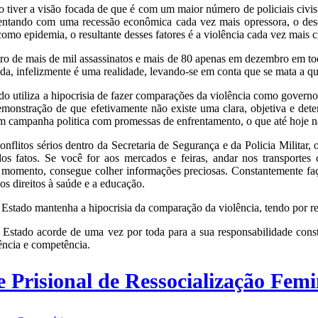
 tiver a visão focada de que é com um maior número de policiais civis 
rentando com uma recessão econômica cada vez mais opressora, o des
mo epidemia, o resultante desses fatores é a violência cada vez mais cr
e mais de mil assassinatos e mais de 80 apenas em dezembro em toda
ida, infelizmente é uma realidade, levando-se em conta que se mata a qu
tiliza a hipocrisia de fazer comparações da violência como governo 
onstração de que efetivamente não existe uma clara, objetiva e dete
m campanha politica com promessas de enfrentamento, o que até hoje nã
s sérios dentro da Secretaria de Segurança e da Policia Militar, o 
os fatos. Se você for aos mercados e feiras, andar nos transportes
m momento, consegue colher informações preciosas. Constantemente fa
s direitos à saúde e a educação.
Estado mantenha a hipocrisia da comparação da violência, tendo por r
 acorde de uma vez por toda para a sua responsabilidade constituc
ência e competência.
 Prisional de Ressocialização Fem