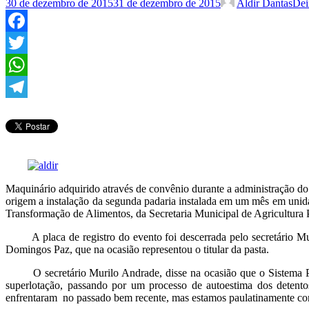
30 de dezembro de 2015
31 de dezembro de 2015
Aldir Dantas
Dei
Facebook
Twitter
WhatsApp
Telegram
Maquinário adquirido através de convênio durante a administração do
origem a instalação da segunda padaria instalada em um mês em unida
Transformação de Alimentos, da Secretaria Municipal de Agricultu
A placa de registro do evento foi descerrada pelo secretário Mur
Domingos Paz, que na ocasião representou o titular da pasta.
O secretário Murilo Andrade, disse na ocasião que o Sistema Pen
superlotação, passando por um processo de autoestima dos detent
enfrentaram no passado bem recente, mas estamos paulatinamente con