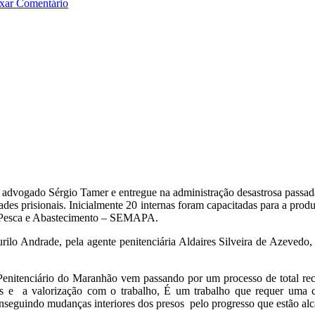
xar Comentário
 advogado Sérgio Tamer e entregue na administração desastrosa passad
des prisionais. Inicialmente 20 internas foram capacitadas para a prod
ra Pesca e Abastecimento – SEMAPA.
ilo Andrade, pela agente penitenciária Aldaires Silveira de Azevedo
itenciário do Maranhão vem passando por um processo de total recu
os e a valorização com o trabalho, É um trabalho que requer uma ce
seguindo mudanças interiores dos presos pelo progresso que estão alc