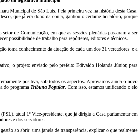
ado do legislativo municipal
ara Municipal de São Luís. Pela primeira vez na história desta Casa,
adesco, que já era dono da conta, ganhou o certame licitatório, porque
setor de Comunicação, em que as sessões plenárias passaram a ser
r possibilidade de trabalho para repórteres, editores e técnicos.
ão toma conhecimento da atuação de cada um dos 31 vereadores, e a
vo, o projeto enviado pelo prefeito Edivaldo Holanda Júnior, para
mamente positiva, sob todos os aspectos. Aprovamos ainda o novo
nta do programa
Tribuna Popular
. Com isso, estamos unificando o elo
PSL), atual 1º Vice-presidente, que já dirigiu a Casa parlamentar em
adores e dos servidores.
 ao abrir uma janela de transparência, explicar o que realmente