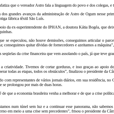
que o vereador Astro fala a linguagem do povo e dos colegas, e te
grandes avanços da administração de Astro de Ogum nesse primeiro
iga fábrica têxtil São Luís.
o da ex-superintendente do IPHAN, a doutora Kátia Bogéa, que deixo
guinhas.
 se especulou, não houve demissões, conseguimos articular o parce
ia; conseguimos quitar dívidas de fornecedores e azeitamos a máquina
üelas da crise financeira que vem assolando o país, já que teve grand
tividade. Tivemos de cortar gorduras, e isso graças ao apoio dos c
erar todas as etapas, todos os obstáculos”, finalizou o presidente da C
com representantes de vários jornais diários, em sua residência, no
e se prolongou por mais de duas horas.
e que a economia brasileira venha a melhorar e de que a crise política
mos num túnel sem luz e a continuar esse panorama, não sabemos o
overno em meio a uma crise sem precedentes”, frisou o presidente da Câ