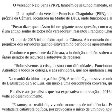
O vereador Nato Sena (PRP), também de segundo mandato, enfatiza 
Já na opinião do vereador Francisco Chaguinhas (PSB), um dos 
própria da Câmara, localizada na Madre de Deus, onde funcionou a ant
“Posso dizer que o Astro foi um gigante nessa questão, com o apoi
é um antigo sonho de todos nós vereadores”, ressaltou Francisco Cha
“O ano de 2015 foi de êxito aqui na Câmara. Ao contrário do que
prejuízos dos servidores quando estiverem no período de aposentador
Conforme o presidente da Câmara, a instituição também sofreu as seq
órgão gerador de recursos e sobrevive de repasses.
“Sobrevivemos à crise, mesmo com dificuldades. Funcionou a cria
Agradeço a todos os colegas, e aos servidores, que nos ajudaram a sup
Na manhã da última terça-feira (29), Astro de Ogum esteve reunido 
do Legislativo de São Luis, em meio a uma descontraída conversa, qu
Ele disse aos jornalistas que sua expectativa com relação a 2016 é d
volte ao desenvolvimento.
“Estamos, na realidade, vivendo momentos de turbulências. Esta
verdadeira catástrofe política, por provocaria o início de um novo g