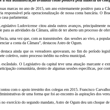
 sua administração avaliada como positiva pela maioria do colegi
ossas marcas no ano de 2015, um ano extremamente positivo para a Câm
icaria responsável pela operacionalização de nossa conta bancária. O Br
 casa parlamentar.
slativo Ludovicense citou ainda outros avanços, principalmente no 
 para as atividades da Câmara, além de ter aberto um processo de oferece
ia, uma vez que, com as transmissões das sessões ao vivo, a populaç
renciar a conta da Câmara”, destacou Astro de Ogum.
ca ainda que os vereadores aprovaram, no fim do período legislati
orte coletivo, outro processo inédito na esfera municipal.
dalo. O Legislativo da capital teve uma atuação marcante e extre
ticipação comunitária, dentro de algumas sessões específicas, por co
ntou com o apoio irrestrito dos colegas em 2015. Francisco Carvalho (
administrativas de uma forma que foi ao encontro às aspirações dos vere
rcício do segundo mandato, Astro de Ogum deu um choque de gestão