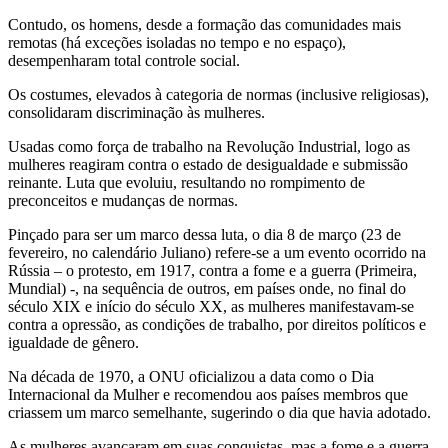
Contudo, os homens, desde a formação das comunidades mais
remotas (há exceções isoladas no tempo e no espaço),
desempenharam total controle social.
Os costumes, elevados à categoria de normas (inclusive religiosas),
consolidaram discriminação às mulheres.
Usadas como força de trabalho na Revolução Industrial, logo as
mulheres reagiram contra o estado de desigualdade e submissão
reinante. Luta que evoluiu, resultando no rompimento de
preconceitos e mudanças de normas.
Pinçado para ser um marco dessa luta, o dia 8 de março (23 de
fevereiro, no calendário Juliano) refere-se a um evento ocorrido na
Rússia – o protesto, em 1917, contra a fome e a guerra (Primeira,
Mundial) -, na sequência de outros, em países onde, no final do
século XIX e início do século XX, as mulheres manifestavam-se
contra a opressão, as condições de trabalho, por direitos políticos e
igualdade de gênero.
Na década de 1970, a ONU oficializou a data como o Dia
Internacional da Mulher e recomendou aos países membros que
criassem um marco semelhante, sugerindo o dia que havia adotado.
As mulheres avançaram em suas conquistas, mas a fome e a guerra