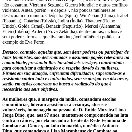
não cessaram. Vieram a Segunda Guerra Mundial e outros conflitos
violentos. Antes, porém – e depois -, não poucas mulheres se
destacaram no mundo: Cleópatra (Egito), Wu Zetian (China), Isabel
(Espanha), Catarina (Rússia), Indira (Índia), Thatcher (Reino
Unido), Golda (Israel), Benazir (Paquistão), Merkel (Alemanha),
Ellen (Libéria), Ardern (Nova Zelândia), dentre outras, inclusive
sem poderes formais, que tiveram inegável influência política, a
exemplo de Eva Peron.
Destaco, contudo, aquelas que, sem deter poderes ou participar de
lutas feministas, são determinadas e assumem papéis relevantes na
comunidade, prestando-lhes inestimáveis serviços, contribuindo
para conquistar a admiração e o respeito devido às mulheres.
Firmes em sua atuação, enfrentam dificuldades, superando-as e
resistindo contra tudo e contra todos, sem se abrigar em discursos,
senão em ações concretas na busca e realização do que é
necessário aos seus objetivos.
Às mulheres que, à margem da mídia, comandam escolas
comunitárias, lideram assistência a crianças, idosos e
vulneráveis, homenageio na pessoa de D. Enide Moreira Lima
Jorge Dino, que, aos 97 anos, mantem-se comprometida na luta
contra o câncer, por ela iniciada à frente da Rede Feminina de
Combate ao Câncer, ao lado do marido, o médico Antônio
Dino, que comandava a Liga Maranhense de Combate ao