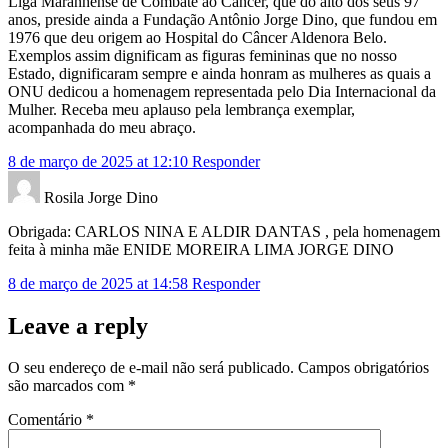
Liga Maranhense de Combate ao Câncer, que do alto dos seus 97
anos, preside ainda a Fundação Antônio Jorge Dino, que fundou em
1976 que deu origem ao Hospital do Câncer Aldenora Belo.
Exemplos assim dignificam as figuras femininas que no nosso
Estado, dignificaram sempre e ainda honram as mulheres as quais a
ONU dedicou a homenagem representada pelo Dia Internacional da
Mulher. Receba meu aplauso pela lembrança exemplar,
acompanhada do meu abraço.
8 de março de 2025 at 12:10
Responder
Rosila Jorge Dino
Obrigada: CARLOS NINA E ALDIR DANTAS , pela homenagem
feita à minha mãe ENIDE MOREIRA LIMA JORGE DINO
8 de março de 2025 at 14:58
Responder
Leave a reply
O seu endereço de e-mail não será publicado.
Campos obrigatórios
são marcados com
*
Comentário
*