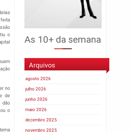
delas
feita
issão
tiu o
As 10+ da semana
pital
ssuem
Arquivos
tação
agosto 2026
er no
julho 2026
te de
junho 2026
e dão
maio 2026
nou o
dezembro 2025
stema
novembro 2025