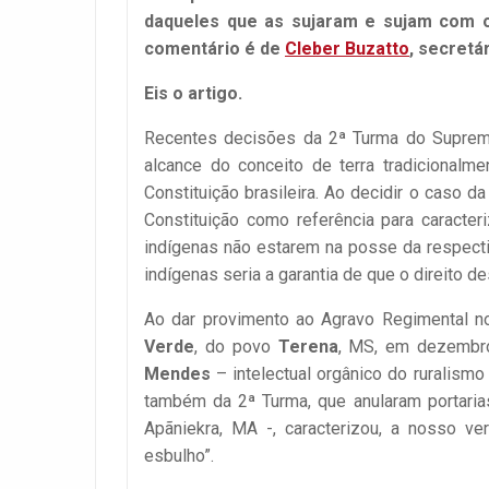
daqueles que as sujaram e sujam com o
comentário é de
Cleber Buzatto
, secretá
Eis o artigo.
Recentes decisões da 2ª Turma do Supremo
alcance do conceito de terra tradicional
Constituição brasileira. Ao decidir o caso da
Constituição como referência para caracteri
indígenas não estarem na posse da respectiv
indígenas seria a garantia de que o direito
Ao dar provimento ao Agravo Regimental no
Verde
, do povo
Terena
, MS, em dezembr
Mendes
– intelectual orgânico do ruralism
também da 2ª Turma, que anularam portaria
Apãniekra, MA -, caracterizou, a nosso ver
esbulho”.