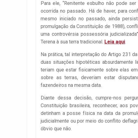
Para ele, “Renitente esbulho não pode se
ocorrida no passado. Há de haver, para conf
mesmo iniciado no passado, ainda persista
promulgação da Constituição de 1988), confli
uma controvérsia possessória judicializada
Terena à sua terra tradicional.
Leia aqui
.
Na prática, tal interpretação do Artigo 231 d
duas situações hipotéticas absurdamente lim
teriam que estar fisicamente sobre elas e
sobre as terras, deveriam estar disputa
fazendeiros na mesma data.
Diante dessa decisão, cumpre-nos pergunt
Constituição brasileira, reconhecer, aos po
detinham a posse física na data da promu
judicialmente ou por meio do conflito defla
óbvio que não.