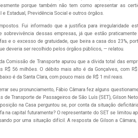
mplesmente porque também não tem como apresentar as cert
 e Estadual, Previdência Social e outros órgãos.
stos. Fui informado que a justifica para irregularidade es
 sobrevivência dessas empresas, já que estão praticament
as e o excesso de gratuidade, que beira a casa dos 23%, port
ue deveria ser recolhido pelos órgãos públicos, — relatou.
da Comissão de Transporte apurou que a dívida total das emp
os R$ 56 milhões. O débito mais alto é da Gonçalves, com R$
aixo é da Santa Clara, com pouco mais de R$ 1 mil reais.
errar seu pronunciamento, Fábio Câmara fez alguns questionam
s de Transporte de Passageiros de São Luís (SET), Gilson Neto
 oposição na Casa perguntou se, por conta da situação deficitári
fa na capital futuramente? O representante do SET se limitou a
do por uma situação difícil. A resposta de Gilson a Câmara, 