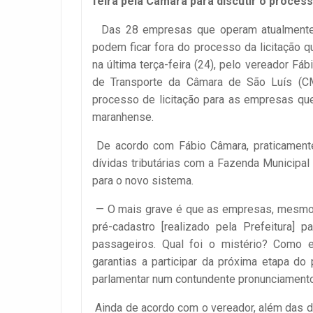
feira pela Câmara para discutir o processo
Das 28 empresas que operam atualmente no
podem ficar fora do processo da licitação q
na última terça-feira (24), pelo vereador 
de Transporte da Câmara de São Luís (CMS
processo de licitação para as empresas que
maranhense.
De acordo com Fábio Câmara, praticament
dívidas tributárias com a Fazenda Municipal 
para o novo sistema.
— O mais grave é que as empresas, mesmo co
pré-cadastro [realizado pela Prefeitura] p
passageiros. Qual foi o mistério? Como e
garantias a participar da próxima etapa d
parlamentar num contundente pronunciamento 
Ainda de acordo com o vereador, além das d