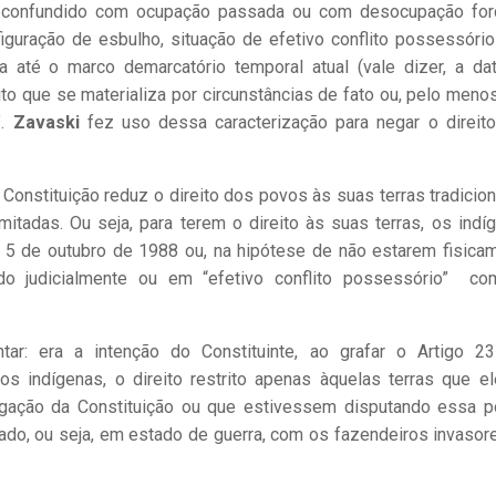
r confundido com ocupação passada ou com desocupação for
iguração de esbulho, situação de efetivo conflito possessório
 até o marco demarcatório temporal atual (vale dizer, a da
to que se materializa por circunstâncias de fato ou, pelo menos
”.
Zavaski
fez uso dessa caracterização para negar o direit
a Constituição reduz o direito dos povos às suas terras tradicion
itadas. Ou seja, para terem o direito às suas terras, os indí
m 5 de outubro de 1988 ou, na hipótese de não estarem fisica
ndo judicialmente ou em “efetivo conflito possessório” c
ar: era a intenção do Constituinte, ao grafar o Artigo 2
vos indígenas, o direito restrito apenas àquelas terras que el
lgação da Constituição ou que estivessem disputando essa 
grado, ou seja, em estado de guerra, com os fazendeiros invasor