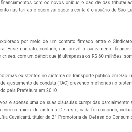
financiamentos com os novos ônibus e das dívidas tributaria
nto nas tarifas e quem vai pagar a conta é o usuário de São Lu
explorado por meio de um contrato firmado entre o Sindicat
ra. Esse contrato, contudo, não prevê o saneamento financei
crises, com um déficit que já ultrapassa os R$ 60 milhões, so
oblemas existentes no sistema de transporte público em São Lu
 de ajustamento de conduta (TAC) prevendo melhorias no siste
ado pela Prefeitura em 2010.
tivos e apenas uma de suas cláusulas cumpridas parcialmente: 
o com um raio-x do sistema. De resto, nada foi cumprido, inclus
ítia Cavalcanti, titular da 2ª Promotoria de Defesa do Consumid