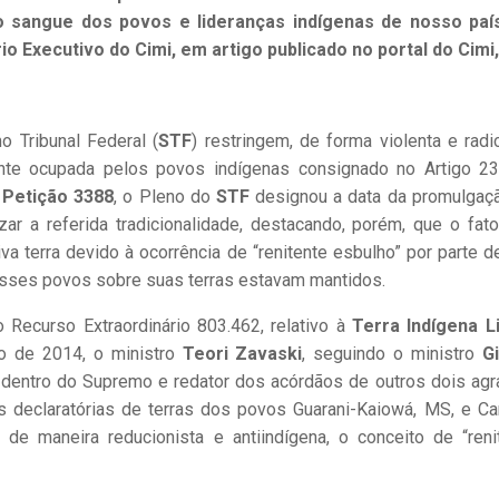
 sangue dos povos e lideranças indígenas de nosso paí
rio Executivo do Cimi, em artigo publicado no portal do Cimi,
 Tribunal Federal (
STF
) restringem, de forma violenta e radic
mente ocupada pelos povos indígenas consignado no Artigo 2
Petição 3388
, o Pleno do
STF
designou a data da promulgaç
zar a referida tradicionalidade, destacando, porém, que o fat
a terra devido à ocorrência de “renitente esbulho” por parte d
 desses povos sobre suas terras estavam mantidos.
 Recurso Extraordinário 803.462, relativo à
Terra Indígena 
o de 2014, o ministro
Teori Zavaski
, seguindo o ministro
G
o dentro do Supremo e redator dos acórdãos de outros dois agr
s declaratórias de terras dos povos Guarani-Kaiowá, MS, e Ca
 de maneira reducionista e antiindígena, o conceito de “reni