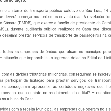
 de licitação.
 sistema de transporte público coletivo de São Luís, 14 
ue deverá começar nos próximos noventa dias. A revelação foi 
Fábio Câmara (PMDB), que exerce a função de presidente da Com
L), durante audiência pública realizada na Casa que discu
 desejam prestar serviços de transporte de passageiros na ca
e todas as empresas de ônibus que atuam no município po
– situação que impossibilita o ingresso delas no Edital de Lici
m as dívidas tributárias milionárias, conseguiram se inscrev
ara participar da licitação para prestar serviços de transpor
las conseguiram apresentar as certidões negativas que lh
o processo, que consiste no recebimento do edital? — questio
na tribuna da Casa.
ívidas com a receita Municipal, as empresas que operam no si