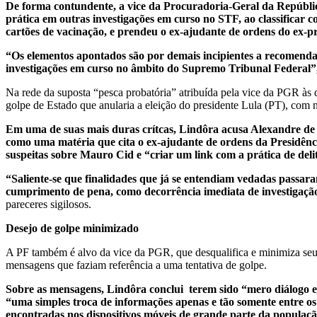
De forma contundente, a vice da Procuradoria-Geral da Repúblic
prática em outras investigações em curso no STF, ao classificar c
cartões de vacinação, e prendeu o ex-ajudante de ordens do ex-p
“Os elementos apontados são por demais incipientes a recomendar
investigações em curso no âmbito do Supremo Tribunal Federal”
Na rede da suposta “pesca probatória” atribuída pela vice da PGR às 
golpe de Estado que anularia a eleição do presidente Lula (PT), com
Em uma de suas mais duras crítcas, Lindôra acusa Alexandre de M
como uma matéria que cita o ex-ajudante de ordens da Presidênc
suspeitas sobre Mauro Cid e “criar um link com a prática de delit
“Saliente-se que finalidades que já se entendiam vedadas passar
cumprimento de pena, como decorrência imediata de investigação
pareceres sigilosos.
Desejo de golpe minimizado
A PF também é alvo da vice da PGR, que desqualifica e minimiza seu 
mensagens que faziam referência a uma tentativa de golpe.
Sobre as mensagens, Lindôra conclui terem sido “mero diálogo e
“uma simples troca de informações apenas e tão somente entre os
encontradas nos dispositivos móveis de grande parte da população 