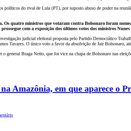
os políticos do rival de Lula (PT), por suposto abuso de poder na reun
a. Os quatro ministros que votaram contra Bolsonaro foram nomea
ão prossegue com a exposição dos últimos votos dos ministros Nune
vestigação judicial eleitoral proposta pelo Partido Democrático Traba
os Tavares. O único voto a favor da absolvição de Jair Bolsonaro, at
er o general Braga Netto, que foi vice na chapa de Bolsonaro nas elei
na Amazônia, em que aparece o P
entário