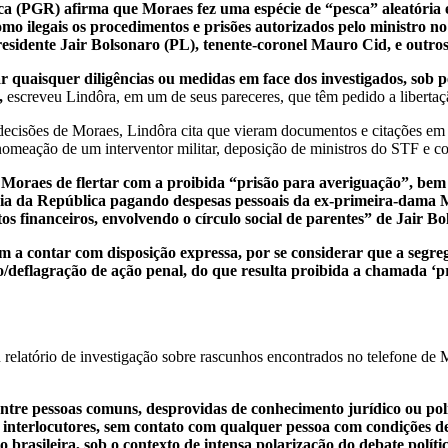
a (PGR) afirma que Moraes fez uma espécie de “pesca” aleatória 
omo ilegais os procedimentos e prisões autorizados pelo ministro no
residente Jair Bolsonaro (PL), tenente-coronel Mauro Cid, e outro
 quaisquer diligências ou medidas em face dos investigados, sob p
,
escreveu Lindôra, em um de seus pareceres, que têm pedido a liberta
decisões de Moraes, Lindôra cita que vieram documentos e citações em 
 nomeação de um interventor militar, deposição de ministros do STF e c
oraes de flertar com a proibida “prisão para averiguação”, bem co
ia da República pagando despesas pessoais da ex-primeira-dama Mi
os financeiros, envolvendo o círculo social de parentes” de Jair Bo
am a contar com disposição expressa, por se considerar que a seg
/deflagração de ação penal, do que resulta proibida a chamada ‘pr
relatório de investigação sobre rascunhos encontrados no telefone de 
ntre pessoas comuns, desprovidas de conhecimento jurídico ou polí
 interlocutores, sem contato com qualquer pessoa com condições de
brasileira, sob o contexto de intensa polarização do debate polític