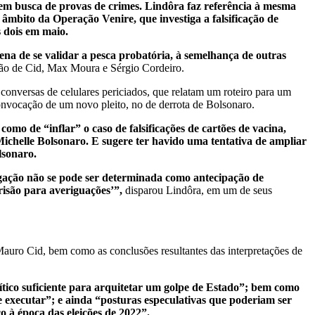
em busca de provas de crimes. Lindôra faz referência à mesma
 âmbito da Operação Venire, que investiga a falsificação de
s dois em maio.
ena de se validar a pesca probatória, à semelhança de outras
ção de Cid, Max Moura e Sérgio Cordeiro.
conversas de celulares periciados, que relatam um roteiro para um
onvocação de um novo pleito, no de derrota de Bolsonaro.
mo de “inflar” o caso de falsificações de cartões de vacina,
chelle Bolsonaro. E sugere ter havido uma tentativa de ampliar
lsonaro.
regação não se pode ser determinada como antecipação de
isão para averiguações’”,
disparou Lindôra, em um de seus
Mauro Cid, bem como as conclusões resultantes das interpretações de
tico suficiente para arquitetar um golpe de Estado”; bem como
 executar”; e ainda “posturas especulativas que poderiam ser
o à época das eleições de 2022”.