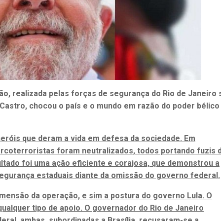
o, realizada pelas forças de segurança do Rio de Janeiro 
Castro, chocou o país e o mundo em razão do poder bélico
eróis que deram a vida em defesa da sociedade. Em
rcoterroristas foram neutralizados, todos portando fuzis 
ltado foi uma ação eficiente e corajosa, que demonstrou a
egurança estaduais diante da omissão do governo federal.
mensão da operação, e sim a postura do governo Lula. O
qualquer tipo de apoio. O governador do Rio de Janeiro
ederal, ambas, subordinadas a Brasília, recusaram-se a