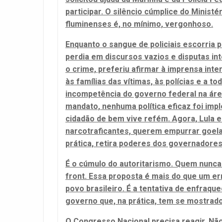
participar. O silêncio cúmplice do Minist
fluminenses é, no mínimo, vergonhoso.
Enquanto o sangue de policiais escorria 
perdia em discursos vazios e disputas in
o crime, preferiu afirmar à imprensa inte
às famílias das vítimas, às polícias e a t
incompetência do governo federal na área
mandato, nenhuma política eficaz foi im
cidadão de bem vive refém. Agora, Lula 
narcotraficantes, querem empurrar goela
prática, retira poderes dos governadores 
É o cúmulo do autoritarismo. Quem nunca
front. Essa proposta é mais do que um err
povo brasileiro. É a tentativa de enfraqu
governo que, na prática, tem se mostrad
O Congresso Nacional precisa reagir. Não