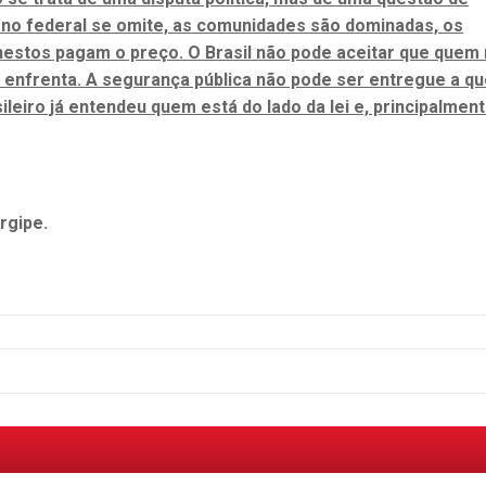
rno federal se omite, as comunidades são dominadas, os
nestos pagam o preço. O Brasil não pode aceitar que quem
 enfrenta. A segurança pública não pode ser entregue a q
leiro já entendeu quem está do lado da lei e, principalment
rgipe.