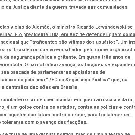
ério da Justiça diante da guerra travada nas comunidades
pelas vielas do Alemão, o ministro Ricardo Lewandowski se
ternas. E o presidente Lula, em vez de defender quem com
rnacional que “traficantes são vítimas dos usuários”. Um in
odos os brasileiros que vivem sitiados pelo crime organizado
 da segurança pública é gritante. Em quase três anos de
plementada. O narcotráfico avança, as facções se expandem
e sua bancada de parlamentares apoiadores de
 abaixo do país uma “PEC da Segurança Pública” que, na
e centraliza decisões em Brasília.
 combateu o crime quer mandar em quem arrisca a vida no
o, é um golpe contra os estados, contra as polícias e cont
ecer aqueles que lutam contra o crime, para fortalecer um
o tolerante com o avanço das facções.
 se trata de uma disputa política, mas de uma questão de