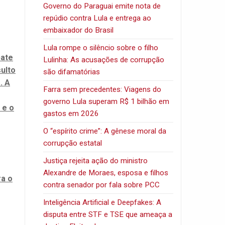
Governo do Paraguai emite nota de
repúdio contra Lula e entrega ao
embaixador do Brasil
Lula rompe o silêncio sobre o filho
bate
Lulinha: As acusações de corrupção
sulto
são difamatórias
. A
Farra sem precedentes: Viagens do
governo Lula superam R$ 1 bilhão em
 e o
gastos em 2026
O “espírito crime”: A gênese moral da
corrupção estatal
Justiça rejeita ação do ministro
Alexandre de Moraes, esposa e filhos
ra o
contra senador por fala sobre PCC
Inteligência Artificial e Deepfakes: A
disputa entre STF e TSE que ameaça a