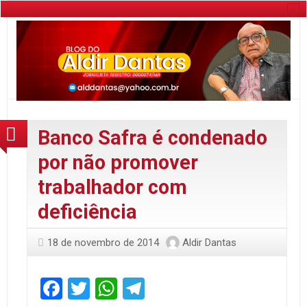
Banco Safra é condenado
por não promover
trabalhador com
deficiência
18 de novembro de 2014
Aldir Dantas
Facebook
Twitter
WhatsApp
Telegram