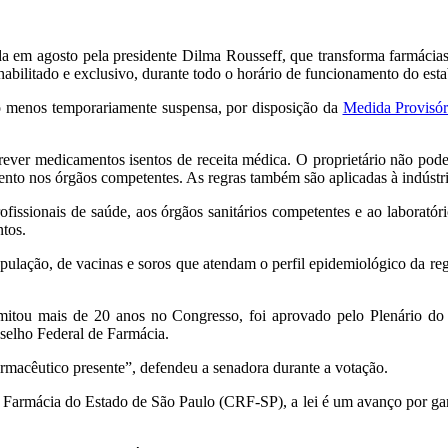
da em agosto pela presidente Dilma Rousseff, que transforma farmácias 
abilitado e exclusivo, durante todo o horário de funcionamento do est
o menos temporariamente suspensa, por disposição da
Medida Provisór
rever medicamentos isentos de receita médica. O proprietário não pode 
ento nos órgãos competentes. As regras também são aplicadas à indústri
fissionais de saúde, aos órgãos sanitários competentes e ao laboratório 
ntos.
ulação, de vacinas e soros que atendam o perfil epidemiológico da regi
amitou mais de 20 anos no Congresso, foi aprovado pelo Plenário d
selho Federal de Farmácia.
macêutico presente”, defendeu a senadora durante a votação.
armácia do Estado de São Paulo (CRF-SP), a lei é um avanço por garant