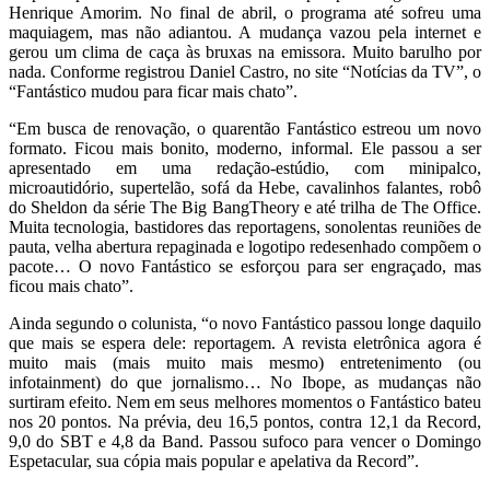
Henrique Amorim. No final de abril, o programa até sofreu uma
maquiagem, mas não adiantou. A mudança vazou pela internet e
gerou um clima de caça às bruxas na emissora. Muito barulho por
nada. Conforme registrou Daniel Castro, no site “Notícias da TV”, o
“Fantástico mudou para ficar mais chato”.
“Em busca de renovação, o quarentão Fantástico estreou um novo
formato. Ficou mais bonito, moderno, informal. Ele passou a ser
apresentado em uma redação-estúdio, com minipalco,
microautidório, supertelão, sofá da Hebe, cavalinhos falantes, robô
do Sheldon da série The Big BangTheory e até trilha de The Office.
Muita tecnologia, bastidores das reportagens, sonolentas reuniões de
pauta, velha abertura repaginada e logotipo redesenhado compõem o
pacote… O novo Fantástico se esforçou para ser engraçado, mas
ficou mais chato”.
Ainda segundo o colunista, “o novo Fantástico passou longe daquilo
que mais se espera dele: reportagem. A revista eletrônica agora é
muito mais (mais muito mais mesmo) entretenimento (ou
infotainment) do que jornalismo… No Ibope, as mudanças não
surtiram efeito. Nem em seus melhores momentos o Fantástico bateu
nos 20 pontos. Na prévia, deu 16,5 pontos, contra 12,1 da Record,
9,0 do SBT e 4,8 da Band. Passou sufoco para vencer o Domingo
Espetacular, sua cópia mais popular e apelativa da Record”.