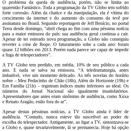
O problema da queda de audiência, porém, não se limita ao
quarentão Fantástico. Toda a programação da TV Globo tem sofrido
forte corrosão. Além da chatice e da manipulação, ela é vítima do
crescimento da internet e do aumento do consumo da tevê por
assinatura no Brasil. Segundo reportagem de Jeff Benício, no portal
Terra desde domingo, “abril chega ao fim com uma péssima notícia
para a maior emissora do país: sua audiência geral continua a cair.
Apesar de ter estreado nova programação, a Globo não conseguiu
reverter a crise de Ibope. O faturamento sobe a cada ano: foram
quase 12 bilhões em 2013. Porém nada parece ser capaz de impedir
a fuga de telespectadores”.
A TV Globo tem perdido, em média, 10% de seu público a cada
ano. E nada se salva na emissora. “A teledramaturgia, antes
imbatível, vive um momento delicado. As três novelas do horário
nobre – Meu Pedacinho de Chão (18h), Além do Horizonte (19h) e
Em Família (21h) – registram índices muito inferiores ao ideal. Os
números do Jornal Nacional são igualmente insatisfatórios.
Apresentadores que antes eram sinônimo de audiência, como Xuxa
e Renato Aragão, estão fora do ar”.
Apesar destas péssimas notícias, a TV Globo ainda é líder de
audiência. “Contudo, nunca esteve tão suscetível ao poder de
escolha do telespectador. Antigamente, ao ligar a TV, sintonizava-se
a Globo e, quase invariavelmente, lá se permanecia. Hoje há opção