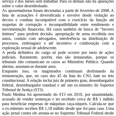
serviço e dos meses sem trabalhar. Para os demais não há apurações
sobre o valor desembolsado.
As aposentadorias foram decretadas a partir de fevereiro de 2008. A
lista de acusações é diversificada e envolve desde violação ao
decoro e conduta incompatível com o exercício da função até
suspeitas de corrupção e incompatibilidade entre rendimento e
movimentação financeira. Há casos também de busca de “favores
íntimos” para proferir decisão, apropriação de arma recolhida nos
autos, conluio com advogados, interferência na distribuição de
processos, embriaguez e até incentivo e colaboração com a
exploração sexual de adolescente.
A perda definitiva do cargo só pode ocorrer por meio de ações
judiciais. Raramente, porém, elas são instauradas, porque os
tribunais não comunicam os casos ao Ministério Público. Quando
abertas, arrastam-se durante anos.
Enquanto isso, os magistrados continuam desfrutando da
remuneração, que, no caso dos 45 da lista do CNJ, bate no teto
constitucional. A relação inclui juiz de primeiro grau, desembargador
federal, desembargador estadual e até um ex-ministro do Superior
Tribunal de Justiça (STJ).
Paulo Medina foi aposentado do STJ em 2010, por unanimidade,
acusado de vender sentenças e ter recebido cerca de R$ 1 milhão
para beneficiar empresas de máquinas caça-níqueis. Calcula-se que
o ex-ministro recebeu R$ 1,18 milhão desde que foi para casa. Uma
ação penal contra ele arrasta-se no Supremo Tribunal Federal desde