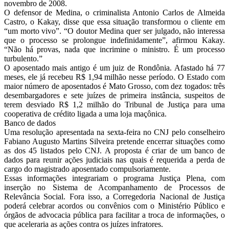
novembro de 2008.
O defensor de Medina, o criminalista Antonio Carlos de Almeida
Castro, o Kakay, disse que essa situação transformou o cliente em
“um morto vivo”. “O doutor Medina quer ser julgado, não interessa
que o processo se prolongue indefinidamente”, afirmou Kakay.
“Não há provas, nada que incrimine o ministro. É um processo
turbulento.”
O aposentado mais antigo é um juiz de Rondônia. Afastado há 77
meses, ele já recebeu R$ 1,94 milhão nesse período. O Estado com
maior número de aposentados é Mato Grosso, com dez togados: três
desembargadores e sete juízes de primeira instância, suspeitos de
terem desviado R$ 1,2 milhão do Tribunal de Justiça para uma
cooperativa de crédito ligada a uma loja maçônica.
Banco de dados
Uma resolução apresentada na sexta-feira no CNJ pelo conselheiro
Fabiano Augusto Martins Silveira pretende encerrar situações como
as dos 45 listados pelo CNJ. A proposta é criar de um banco de
dados para reunir ações judiciais nas quais é requerida a perda de
cargo do magistrado aposentado compulsoriamente.
Essas informações integrariam o programa Justiça Plena, com
inserção no Sistema de Acompanhamento de Processos de
Relevância Social. Fora isso, a Corregedoria Nacional de Justiça
poderá celebrar acordos ou convênios com o Ministério Público e
órgãos de advocacia pública para facilitar a troca de informações, o
que aceleraria as ações contra os juízes infratores.