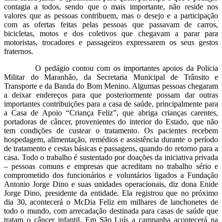
contagia a todos, sendo que o mais importante, não reside nos
valores que as pessoas contribuem, mas o desejo e a participação
com as ofertas feitas pelas pessoas que passavam de carros,
bicicletas, motos e dos coletivos que chegavam a parar para
motoristas, trocadores e passageiros expressarem os seus gestos
fraternos.
O pedágio contou com os importantes apoios da Policia
Militar do Maranhão, da Secretaria Municipal de Trânsito e
Transporte e da Banda do Bom Menino. Algumas pessoas chegaram
a deixar endereços para que posteriormente possam dar outras
importantes contribuições para a casa de saúde, principalmente para
a Casa de Apoio “Criança Feliz”, que abriga crianças carentes,
portadoras de câncer, provenientes do interior do Estado, que não
tem condições de custear o tratamento. Os pacientes recebem
hospedagem, alimentação, remédios e assistência durante o período
de tratamento e cestas básicas e passagens, quando do retorno para a
casa. Todo o trabalho é sustentado por doações da iniciativa privada
– pessoas comuns e empresas que acreditam no trabalho sério e
comprometido dos funcionários e voluntários ligados a Fundação
Antonio Jorge Dino e suas unidades operacionais, diz dona Enide
Jorge Dino, presidente da entidade. Ela registrou que no próximo
dia 30, acontecerá o McDia Feliz em milhares de lanchonetes de
todo o mundo, com arrecadação destinada para casas de saúde que
tratam o câncer infantil. Em São Luís a campanha acontecerá na