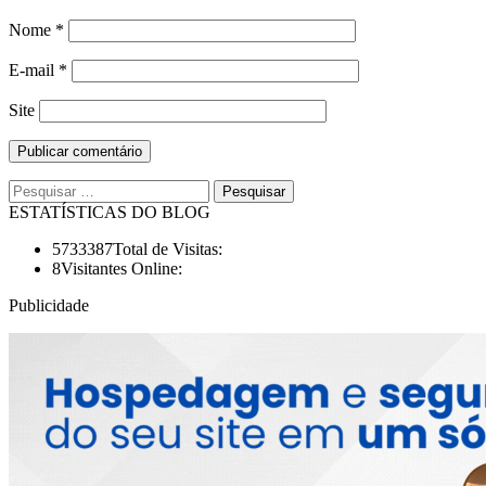
Nome
*
E-mail
*
Site
Pesquisar
por:
ESTATÍSTICAS DO BLOG
5733387
Total de Visitas:
8
Visitantes Online:
Publicidade