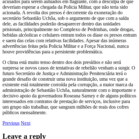
acusados para serem autuados em flagrante, com a desculpa de que
deveriam esperar a chegada da Policia Militar, que não teria sido
acionada. A revolta dos presos é decorrente da exoneração do
secretário Sebastião Uchôa, sob o argumento de que com a saída
dele, as facilidades poderão desaparecer dentro das unidades
prisionais, principalmente no Complexo de Pedrinhas, onde drogas,
bebidas alcóolicas e celulares entram todos os diase os presos entram
e saem das celas com relativas facilidades. Apesar das inúmeras
advertências feitas pela Policia Militar e a Força Nacional, nunca
houve providências para a persistente problemática.
O clima está muito tenso dentro dos dois presídios e não será
surpresa se novos casos de tentativas de rebelião venham a surgir. O
futuro Secretário de Justiça e Administração Penitenciária terá o
grande desafio de construir uma nova instituição, uma vez que a
existente está totalmente corroída pela corrupção, a maior marca da
administração de Sebastião Uchôa, naturalmente com o importante e
decisivo apoio da governadora Roseana Sarney e de alguns políticos
interessados em contratos de prestação de serviços, inclusive para
um grupo não trabalhar, que sangram milhões de reais dos cofres
públicos mensalmente.
Previous
Next
Leave a reply