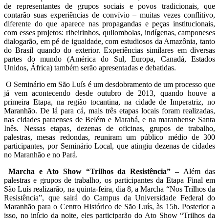
de representantes de grupos sociais e povos tradicionais, que
contarão suas experiências de convívio – muitas vezes conflitivo,
diferente do que aparece nas propagandas e peças institucionais,
com esses projetos: ribeirinhos, quilombolas, indígenas, camponeses
dialogarão, em pé de igualdade, com estudiosos da Amazônia, tanto
do Brasil quando do exterior. Experiências similares em diversas
partes do mundo (América do Sul, Europa, Canadá, Estados
Unidos, África) também serão apresentadas e debatidas.
O Seminário em São Luís é um desdobramento de um processo que
já vem acontecendo desde outubro de 2013, quando houve a
primeira Etapa, na região tocantina, na cidade de Imperatriz, no
Maranhão. De lá para cá, mais três etapas locais foram realizadas,
nas cidades paraenses de Belém e Marabá, e na maranhense Santa
Inês. Nessas etapas, dezenas de oficinas, grupos de trabalho,
palestras, mesas redondas, reuniram um público médio de 300
participantes, por Seminário Local, que atingiu dezenas de cidades
no Maranhão e no Pará.
Marcha e Ato Show “Trilhos da Resistência” –
Além das
palestras e grupos de trabalho, os participantes da Etapa Final em
São Luís realizarão, na quinta-feira, dia 8, a Marcha “Nos Trilhos da
Resistência”, que sairá do Campus da Universidade Federal do
Maranhão para o Centro Histórico de São Luís, às 15h. Posterior a
isso, no início da noite, eles participarão do Ato Show “Trilhos da