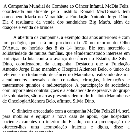
A Campanha Mundial de Combate ao Câncer Infantil, McDia Feliz,
coordenada anualmente pelo Instituto Ronald MacDonald, tem
como beneficiária no Maranhão, a Fundação Antonio Jorge Dino.
Ela é resultante da venda dos sanduiches Big Mac’s, além de
doações e venda de brindes.
A abertura da campanha, a exemplo dos anos anteriores é com
um pedágio, que será no próximo dia 20 no retorno do Olho
D’Agua, no horário das 8 às 14 horas. Ele tem merecido a
solidariedade de muitas famílias, que têmdemonstrado interesse em
participar da luta contra o avanço do câncer no Estado, diz Silvia
Dino, coordenadora da campanha. Destacou que a Fundação
Antonio Jorge Dino mantém o Hospital Aldenora Belo, o único de
referência no tratamento de câncer no Maranhão, realizando dez mil
atendimentos mensais entre consultas, cirurgias, internações e
tratamentos quimios e radioterápicos. A participação da sociedade
com importantes contribuições e a solidariedade expressiva do grupo
de voluntários, são marcas presentes dentro do Instituto Maranhense
de OncologiaAldenora Belo, afirmou Silvia Dino.
O dinheiro arrecadado com a campanha McDia Feliz2014, será
para mobiliar e equipar a nova casa de apoio, que hospedará
pacientes carentes do interior do Estado, com a preocupação de
oferecer-lhes uma acomodação fraterna e digna, disse a