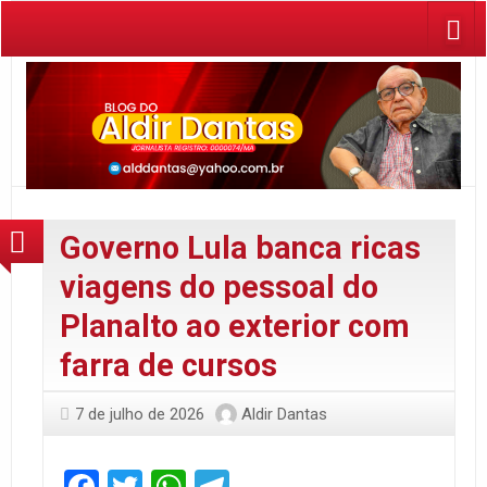
Governo Lula banca ricas
viagens do pessoal do
Planalto ao exterior com
farra de cursos
7 de julho de 2026
Aldir Dantas
Facebook
Twitter
WhatsApp
Telegram