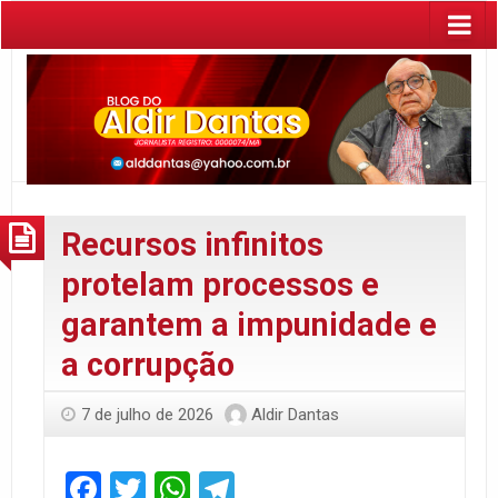
Recursos infinitos
protelam processos e
garantem a impunidade e
a corrupção
7 de julho de 2026
Aldir Dantas
Facebook
Twitter
WhatsApp
Telegram