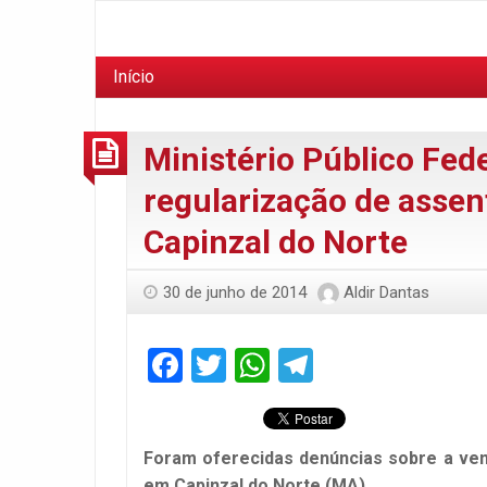
Início
Ministério Público Fed
regularização de asse
Capinzal do Norte
30 de junho de 2014
Aldir Dantas
Facebook
Twitter
WhatsApp
Telegram
Foram oferecidas denúncias sobre a ven
em Capinzal do Norte (MA)