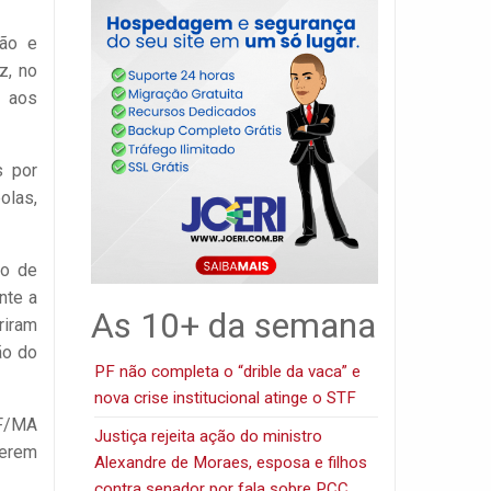
ção e
z, no
e aos
s por
olas,
ro de
nte a
As 10+ da semana
riram
ão do
PF não completa o “drible da vaca” e
nova crise institucional atinge o STF
PF/MA
Justiça rejeita ação do ministro
serem
Alexandre de Moraes, esposa e filhos
contra senador por fala sobre PCC