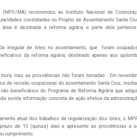
o (MPF/MA) recomendou ao Instituto Nacional de Coloniza
egularidades constatadas no Projeto de Assentamento Santa Cru
área é destinada à reforma agrária e parte dela pertenc
a irregular de lotes no assentamento, que foram ocupado
ficiários da reforma agrária, destinado apenas aos quilomb
lo Incra, mas as providências não foram tomadas. Em novemb
alhos de revisão ocupacional do assentamento Santa Cruz, media
s não beneficiários do Programa de Reforma Agrária que adqui
e não existe informação concreta de ação efetiva da administraç
amento atual dos trabalhos de regularização dos lotes, o M
prazo de 15 (quinze) dias e apresente as providências a 
u cumprimento.