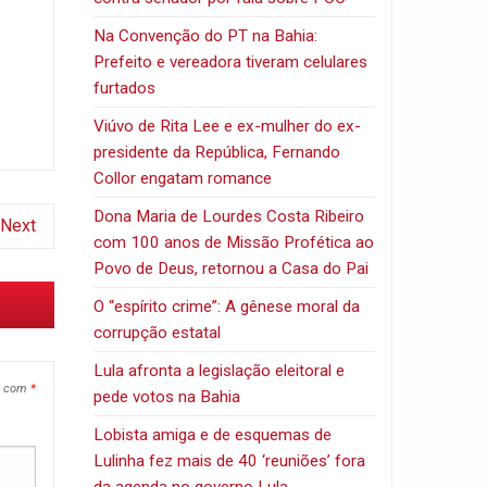
Na Convenção do PT na Bahia:
Prefeito e vereadora tiveram celulares
furtados
Viúvo de Rita Lee e ex-mulher do ex-
presidente da República, Fernando
Collor engatam romance
Dona Maria de Lourdes Costa Ribeiro
Next
com 100 anos de Missão Profética ao
Povo de Deus, retornou a Casa do Pai
O “espírito crime”: A gênese moral da
corrupção estatal
Lula afronta a legislação eleitoral e
s com
*
pede votos na Bahia
Lobista amiga e de esquemas de
Lulinha fez mais de 40 ‘reuniões’ fora
da agenda no governo Lula