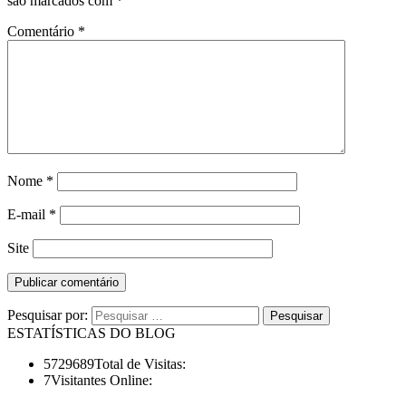
são marcados com
*
Comentário
*
Nome
*
E-mail
*
Site
Pesquisar por:
ESTATÍSTICAS DO BLOG
5729689
Total de Visitas:
7
Visitantes Online: