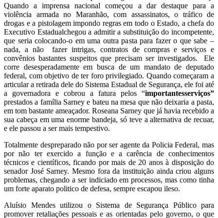
Quando a imprensa nacional começou a dar destaque para a
violência armada no Maranhão, com assassinatos, o tráfico de
drogas e a pistolagem impondo regras em todo o Estado, a chefa do
Executivo Estadualchegou a admitir a substituição do incompetente,
que seria colocando-o em uma outra pasta para fazer o que sabe –
nada, a não fazer intrigas, contratos de compras e serviços e
convênios bastantes suspeitos que precisam ser investigados. Ele
corre desesperadamente em busca de um mandato de deputado
federal, com objetivo de ter foro privilegiado. Quando começaram a
articular a retirada dele do Sistema Estadual de Segurança, ele foi até
a governadora e cobrou a fatura pelos “
importantesserviços”
prestados a família Sarney e bateu na mesa que não deixaria a pasta,
em tom bastante ameaçador. Roseana Sarney que já havia recebido a
sua cabeça em uma enorme bandeja, só teve a alternativa de recuar,
e ele passou a ser mais tempestivo.
Totalmente despreparado não por ser agente da Policia Federal, mas
por não ter exercido a função e a carência de conhecimentos
técnicos e científicos, ficando por mais de 20 anos à disposição do
senador José Sarney. Mesmo fora da instituição ainda criou alguns
problemas, chegando a ser indiciado em processos, mas como tinha
um forte aparato politico de defesa, sempre escapou ileso.
Aluísio Mendes utilizou o Sistema de Segurança Público para
promover retaliações pessoais e as orientadas pelo governo, o que