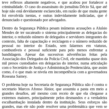
teve reflexos altamente negativos, e que acabou por fortalecer a
criminalidade. O caso do assassinato do jornalista Décio Sá, que até
hoje não está devidamente esclarecido, em razão de que muita gente
foi envolvida isentas, e outras indevidamente indiciadas, que é
denunciado e questionado por advogados.
Dentro da Segurança Pública pesam inúmeras acusações a Aluísio
Mendes de ter sucateado o sistema principalmente as delegacias do
interior, o reduzido número de delegados e servidores integrantes do
contexto, falta de capacitação e reciclagem e o número reduzido de
pessoal no interior do Estado, sem falarmos em viaturas,
combustíveis e pessoal suficiente para pelo menos enfrentar a
bandidagem. Apesar das sucessivas advertências feitas pela
Associação dos Delegados da Policia Civil, ele mantinha quase dois
mil presos custodiados em delegacias do interior, numa articulação
com o Secretário de Justiça e Administração Penitenciária, que assim
como, é o que mais se nivela em incompetência com a governadora
Roseana Sarney.
O problema hoje na Secretaria de Segurança Pública não é contra o
secretario Marcos Afonso Júnior, que assumiu a pasta em meio a
grandes desafios, até mesmo com receio de que ela chegasse a
extremos maiores, principalmente pelos desmandos e a verdadeira
esculhambação instalada dentro da instituição. Seus esforços são
grandes, mas ele não pode resolver uma problemática que vem se